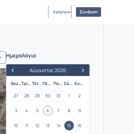
Italiano
Σύνδεση
εταιρεια
Ημερολόγιο
Αύγουστος 2026
Προηγούμενος Μήνας
Επόμενος Μήνας
Δευτέρα
Τρίτη
Τετάρτη
Πέμπτη
Παρασκευή
Σάββατο
Κυριακή
27
28
29
30
31
1
2
3
4
5
6
7
8
9
10
11
12
13
14
15
16