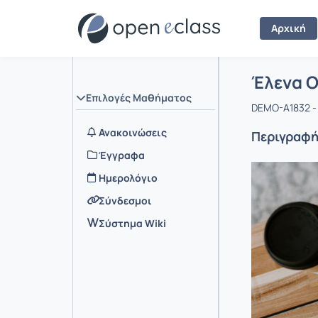
Αρχική
Μάθημα :
Αρχική Σελ
Έλενα Ο
Επιλογές Μαθήματος
DEMO-A1832 -
Ανακοινώσεις
Περιγραφ
Έγγραφα
Ημερολόγιο
Σύνδεσμοι
Σύστημα Wiki