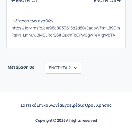
ENOTHTA 1
ENOTHTA 3
Η ζήτηση των αγαθών
https://1drv.ms/p/c/e98c8033615d2d80/EaqbWfYmL89Dm
PsKN-Lm4uwBMSLRcr26itQzxmTcOPw9gw?e=lgW8TA
Μετάβαση σε:
Σχετικά
Επικοινωνία
Εγχειρίδια
Όροι Χρήσης
Copyright © 2026 All rights reserved