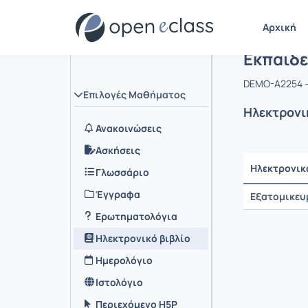
Αρχική
Μάθημα :
Εκπαιδε
DEMO-A2254 
Επιλογές Μαθήματος
Ηλεκτρονι
Ανακοινώσεις
Ασκήσεις
Ηλεκτρονικ
Γλωσσάριο
Έγγραφα
Εξατομικευ
Ερωτηματολόγια
Ηλεκτρονικό βιβλίο
Ημερολόγιο
Ιστολόγιο
Περιεχόμενο H5P