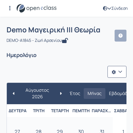
Σύνδεση
Μάθημα : Demo Μαγειρική ΙΙΙ Θεωρία
Demo Μαγειρική ΙΙΙ Θεωρία
DEMO-A1845 - Ζωή Αρσενίου
Ημερολόγιο
Αύγουστος
Έτος
Μήνας
Εβδομάδα
2026
ΔΕΥΤΈΡΑ
ΤΡΊΤΗ
ΤΕΤΆΡΤΗ
ΠΈΜΠΤΗ
ΠΑΡΑΣΚΕΥΉ
ΣΆΒΒΑΤΟ
27
28
29
30
31
1