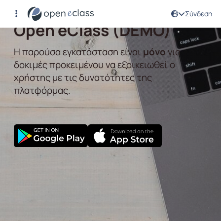
Αρχική Σελίδα
Σύνδεση
Open eClass (DEMO)
Η παρούσα εγκατάσταση είναι
μόνο
για
δοκιμές προκειμένου να εξοικειωθεί ο
χρήστης με τις δυνατότητες της
πλατφόρμας.