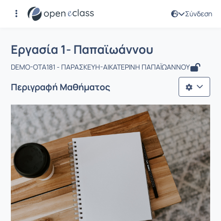
Σύνδεση
Μάθημα : Εργασία 1- Παπαϊωάννου
Αρχική Σελίδα
Εργασία 1- Παπαϊωάννου
Εργασία 1- Παπαϊωάννου
DEMO-OTA181 - ΠΑΡΑΣΚΕΥΗ-ΑΙΚΑΤΕΡΙΝΗ ΠΑΠΑΪΩΑΝΝΟΥ
Περιγραφή Μαθήματος