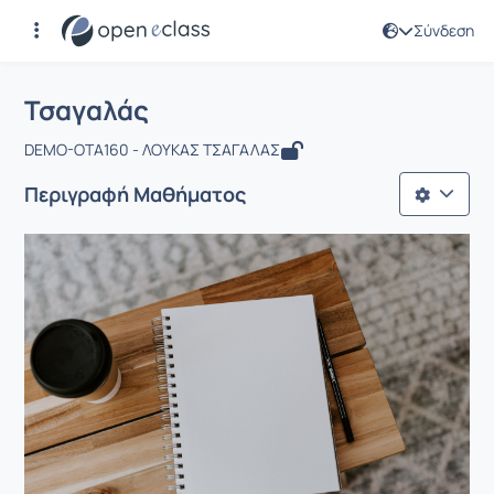
Σύνδεση
Μάθημα : Τσαγαλάς
Αρχική Σελίδα
Τσαγαλάς
Τσαγαλάς
DEMO-OTA160 - ΛΟΥΚΑΣ ΤΣΑΓΑΛΑΣ
Περιγραφή Μαθήματος