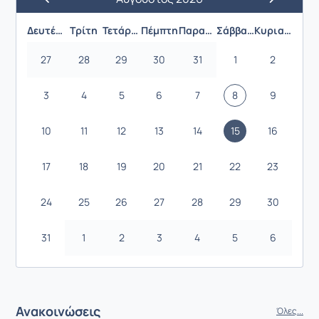
Προηγούμενος Μήνας
Επόμενος 
Δευτέρα
Τρίτη
Τετάρτη
Πέμπτη
Παρασκευή
Σάββατο
Κυριακή
27
28
29
30
31
1
2
3
4
5
6
7
8
9
10
11
12
13
14
15
16
17
18
19
20
21
22
23
24
25
26
27
28
29
30
31
1
2
3
4
5
6
Ανακοινώσεις
Όλες...