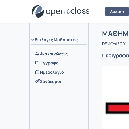
Αρχική
Μάθημα 
Αρχική Σελ
ΜΑΘΗΜ
Επιλογές Μαθήματος
DEMO-A3091 -
Ανακοινώσεις
Περιγραφ
Έγγραφα
Ημερολόγιο
Σύνδεσμοι