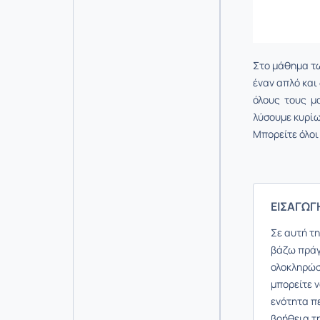
Στο μάθημα τ
έναν απλό και
όλους τους μα
λύσουμε κυρίω
Μπορείτε όλοι
ΕΙΣΑΓΩΓ
Σε αυτή τ
βάζω πράγμ
ολοκληρώσ
μπορείτε ν
ενότητα π
βοήθεια τη