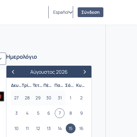
Español
Σύνδεση
Ημερολόγιο
Αύγουστος 2026
Προηγούμενος Μήνας
Επόμενος Μήνας
Δευτέρα
Τρίτη
Τετάρτη
Πέμπτη
Παρασκευή
Σάββατο
Κυριακή
27
28
29
30
31
1
2
3
4
5
6
7
8
9
10
11
12
13
14
15
16