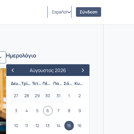
Español
Σύνδεση
Ημερολόγιο
Αύγουστος 2026
Προηγούμενος Μήνας
Επόμενος Μήνας
Δευτέρα
Τρίτη
Τετάρτη
Πέμπτη
Παρασκευή
Σάββατο
Κυριακή
27
28
29
30
31
1
2
3
4
5
6
7
8
9
10
11
12
13
14
15
16