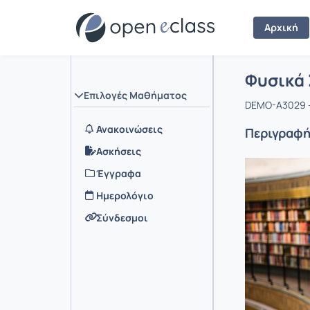
Αρχική
Μάθημα :
Αρχική Σελ
Φυσικά 
Επιλογές Μαθήματος
DEMO-A3029 -
Ανακοινώσεις
Περιγραφ
Ασκήσεις
Έγγραφα
Ημερολόγιο
Σύνδεσμοι