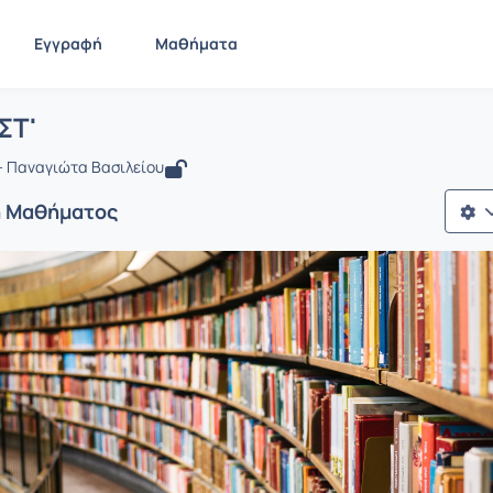
Εγγραφή
Μαθήματα
 Φυσικά ΣΤ'
ίδα
Φυσικά ΣΤ'
ΣΤ'
 Παναγιώτα Βασιλείου
ή Μαθήματος