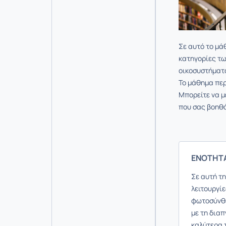
Σε αυτό το μά
κατηγορίες τω
οικοσυστήματ
Το μάθημα περ
Μπορείτε να με
που σας βοηθά
ΕΝΟΤΗΤΑ
Σε αυτή τ
λειτουργί
φωτοσύνθε
με τη δια
καλύτερα 