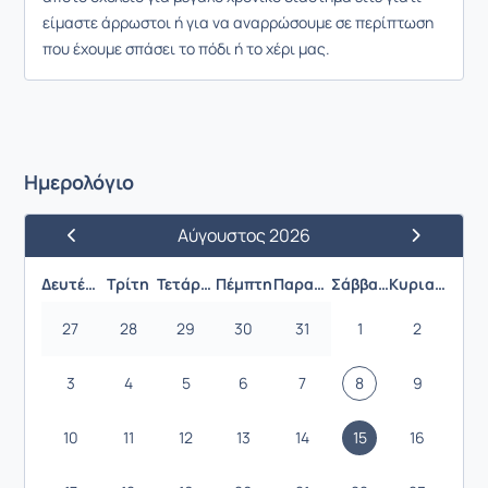
είμαστε άρρωστοι ή για να αναρρώσουμε σε περίπτωση
που έχουμε σπάσει το πόδι ή το χέρι μας.
Ημερολόγιο
Αύγουστος 2026
Προηγούμενος Μήνας
Επόμενος 
Δευτέρα
Τρίτη
Τετάρτη
Πέμπτη
Παρασκευή
Σάββατο
Κυριακή
27
28
29
30
31
1
2
3
4
5
6
7
8
9
10
11
12
13
14
15
16