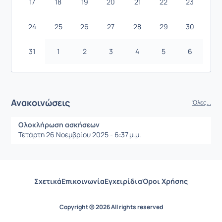
17
18
19
20
21
22
23
24
25
26
27
28
29
30
31
1
2
3
4
5
6
Ανακοινώσεις
Όλες...
Ολοκλήρωση ασκήσεων
Τετάρτη 26 Νοεμβρίου 2025 - 6:37 μ.μ.
Σχετικά
Επικοινωνία
Εγχειρίδια
Όροι Χρήσης
Copyright © 2026 All rights reserved