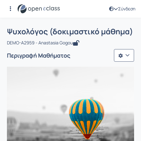
Σύνδεση
Μάθημα : Ψυχολόγος (δοκιμαστικό μ
Αρχική Σελίδα
Ψυχολόγος (δοκιμαστικό μάθημα)
Ψυχολόγος (δοκιμαστικό μάθημα)
DEMO-A2959 - Anastasia Gogou
Περιγραφή Μαθήματος