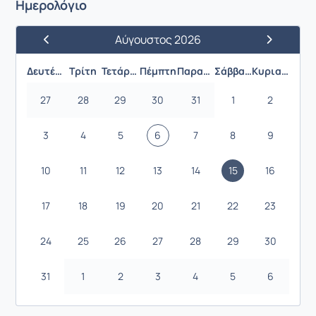
Ημερολόγιο
Αύγουστος 2026
Προηγούμενος Μήνας
Επόμενος 
Δευτέρα
Τρίτη
Τετάρτη
Πέμπτη
Παρασκευή
Σάββατο
Κυριακή
27
28
29
30
31
1
2
3
4
5
6
7
8
9
10
11
12
13
14
15
16
17
18
19
20
21
22
23
24
25
26
27
28
29
30
31
1
2
3
4
5
6