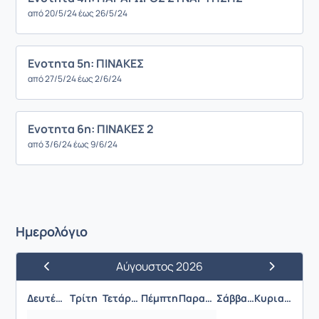
από 20/5/24 έως 26/5/24
Ενοτητα 5η: ΠΙΝΑΚΕΣ
από 27/5/24 έως 2/6/24
Ενοτητα 6η: ΠΙΝΑΚΕΣ 2
από 3/6/24 έως 9/6/24
Ημερολόγιο
Αύγουστος 2026
Προηγούμενος Μήνας
Επόμενος 
Δευτέρα
Τρίτη
Τετάρτη
Πέμπτη
Παρασκευή
Σάββατο
Κυριακή