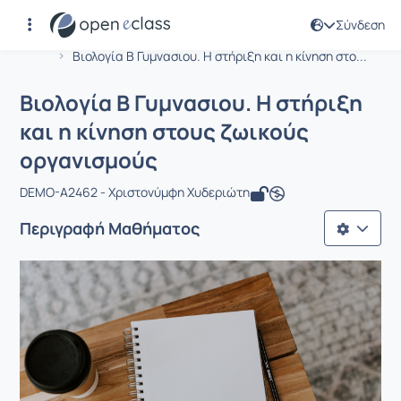
Σύνδεση
Μάθημα : Βιολογία Β Γυμνασιου. Η στ
Αρχική Σελίδα
Βιολογία Β Γυμνασιου. Η στήριξη και η κίνηση στο...
Βιολογία Β Γυμνασιου. Η στήριξη
και η κίνηση στους ζωικούς
οργανισμούς
DEMO-A2462 - Χριστονύμφη Χυδεριώτη
Περιγραφή Μαθήματος