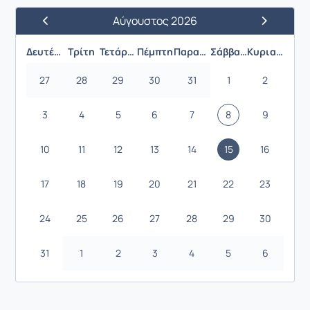
Αύγουστος 2026
Προηγούμενος Μήνας
Επόμενος 
Δευτέρα
Τρίτη
Τετάρτη
Πέμπτη
Παρασκευή
Σάββατο
Κυριακή
27
28
29
30
31
1
2
3
4
5
6
7
8
9
10
11
12
13
14
15
16
17
18
19
20
21
22
23
24
25
26
27
28
29
30
31
1
2
3
4
5
6