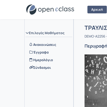
Αρχική
Μάθημα 
Αρχική Σελ
ΤΡΑΥΛΙ
Επιλογές Μαθήματος
DEMO-A2256 -
Ανακοινώσεις
Περιγραφ
Έγγραφα
Ημερολόγιο
Σύνδεσμοι