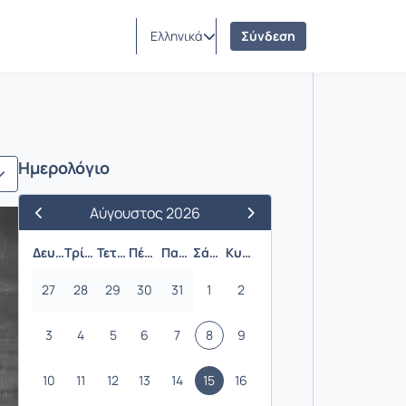
Ελληνικά
Σύνδεση
Ημερολόγιο
Αύγουστος 2026
Προηγούμενος Μήνας
Επόμενος Μήνας
Δευτέρα
Τρίτη
Τετάρτη
Πέμπτη
Παρασκευή
Σάββατο
Κυριακή
27
28
29
30
31
1
2
3
4
5
6
7
8
9
10
11
12
13
14
15
16