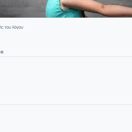
ής του λόγου
μα