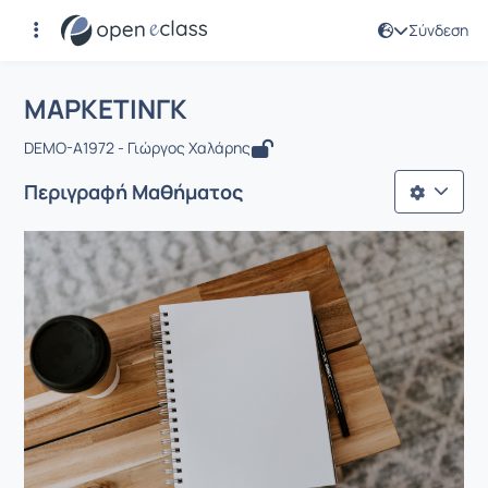
Σύνδεση
Μάθημα : ΜΑΡΚΕΤΙΝΓΚ
Αρχική Σελίδα
ΜΑΡΚΕΤΙΝΓΚ
ΜΑΡΚΕΤΙΝΓΚ
DEMO-A1972 - Γιώργος Χαλάρης
Περιγραφή Μαθήματος