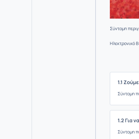
Σύντομη περι
Ηλεκτρονικό Β
1.1 Ζούμ
Σύντομη π
1.2 Για 
Σύντομη π