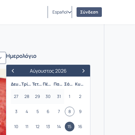
Español
Σύνδεση
Ημερολόγιο
Αύγουστος 2026
Προηγούμενος Μήνας
Επόμενος Μήνας
Δευτέρα
Τρίτη
Τετάρτη
Πέμπτη
Παρασκευή
Σάββατο
Κυριακή
27
28
29
30
31
1
2
3
4
5
6
7
8
9
10
11
12
13
14
15
16