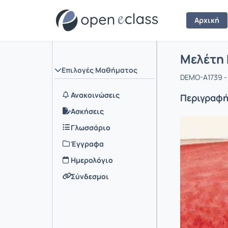
Αρχική
Μάθημα :
Αρχική Σελ
Μελέτη
Επιλογές Μαθήματος
DEMO-A1739 -
Ανακοινώσεις
Περιγραφ
Ασκήσεις
Γλωσσάριο
Έγγραφα
Ημερολόγιο
Σύνδεσμοι