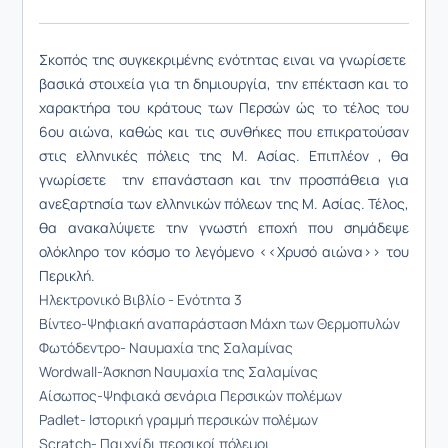
Σκοπός της συγκεκριμένης ενότητας ειναι να γνωρίσετε
βασικά στοιχεία για τη δημιουργία, την επέκταση και το
χαρακτήρα του κράτους των Περσών ώς το τέλος του
6oυ αιώνα, καθώς και τις συνθήκες που επικρατούσαν
στις ελληνικές πόλεις της Μ. Ασίας. Επιπλέον , θ
α
γνωρίσετε την επανάσταση και την προσπάθεια για
ανεξαρτησία των ελληνικών πόλεων της Μ. Ασίας. Τέλος,
θα ανακαλύψετε την γνωστή εποχή που σημάδεψε
ολόκληρο τον κόσμο το λεγόμενο <<Χρυσό αιώνα>> του
Περικλή.
Ηλεκτρονικό Βιβλίο - Ενότητα 3
Βίντεο-Ψηφιακή αναπαράσταση Μάχη των Θερμοπυλών
Φωτόδεντρο- Ναυμαχία της Σαλαμίνας
Wordwall-Άσκηση Ναυμαχία της Σαλαμίνας
Αίσωπος-Ψηφιακά σενάρια Περσικών πολέμων
Padlet- Ιστορική γραμμή περσικών πολέμων
Scratch- Παιχνίδι περσικοί πόλεμοι