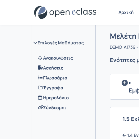
Αρχική
Μάθημα :
Αρχική Σελ
Μελέτη
Επιλογές Μαθήματος
DEMO-A1739 -
Ανακοινώσεις
Ενότητες 
Ασκήσεις
Γλωσσάριο
Έγγραφα
Εμφ
Ημερολόγιο
Σύνδεσμοι
1.5 Ε
1.4 Ε