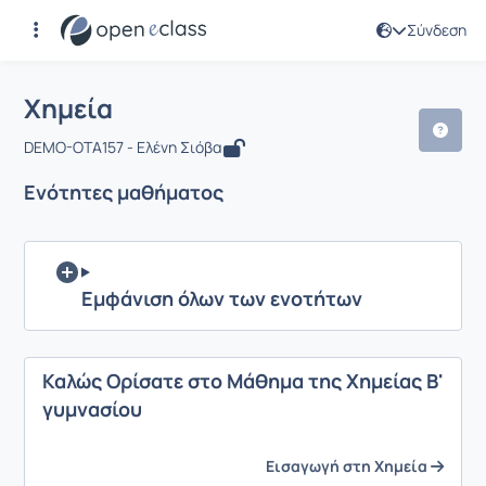
Σύνδεση
Μάθημα : Χημεία
Αρχική Σελίδα
Χημεία
Ενότητες μαθήματος
Χημεία
DEMO-OTA157 - Ελένη Σιόβα
Ενότητες μαθήματος
Εμφάνιση όλων των ενοτήτων
Καλώς Ορίσατε στο Μάθημα της Χημείας Β'
γυμνασίου
Εισαγωγή στη Χημεία