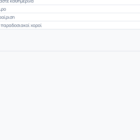
αστε καθημερινά
ιρο
αίριση
ί παραδοσιακοί χοροί