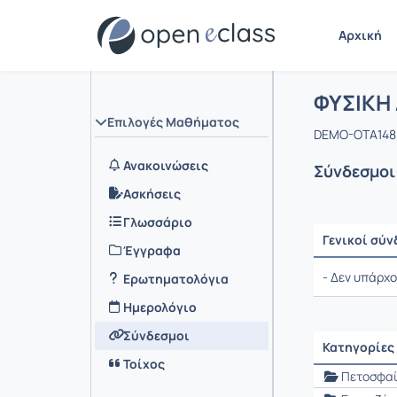
Αρχική
Μάθημα :
Αρχική Σελ
ΦΥΣΙΚΗ 
Επιλογές Μαθήματος
DEMO-OTA148 
Ανακοινώσεις
Σύνδεσμοι
Ασκήσεις
Γλωσσάριο
Γενικοί σύν
Έγγραφα
Ρυθμίσεις επ
- Δεν υπάρχο
Ερωτηματολόγια
Ημερολόγιο
Σύνδεσμοι
Κατηγορίες
Τοίχος
Ρυθμίσεις επ
Πετοσφαί