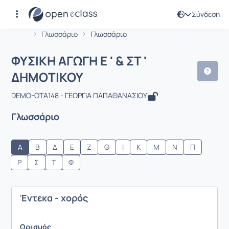
Σύνδεση
Μάθημα : ΦΥΣΙΚΗ ΑΓΩΓΗ Ε ' & ΣΤ ' ΔΗ
Αρχική Σελίδα
ΦΥΣΙΚΗ ΑΓΩΓΗ Ε ' & ΣΤ ' ΔΗΜΟΤΙΚΟΥ
Γλωσσάριο
Γλωσσάριο
ΦΥΣΙΚΗ ΑΓΩΓΗ Ε ' & ΣΤ '
ΔΗΜΟΤΙΚΟΥ
DEMO-OTA148 - ΓΕΩΡΓΙΑ ΠΑΠΑΘΑΝΑΣΙΟΥ
Γλωσσάριο
Α
Β
Δ
Ε
Ζ
Θ
Ι
Κ
Μ
Ν
Π
Ρ
Σ
Τ
Φ
Έντεκα - χορός
Ορισμός