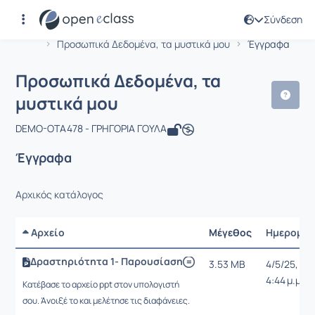
Σύνδεση
Μάθημα : Προσωπικά Δεδομένα, τα μ
Αρχική Σελίδα
Προσωπικά Δεδομένα, τα μυστικά μου
Έγγραφα
Προσωπικά Δεδομένα, τα
μυστικά μου
DEMO-OTA478 - ΓΡΗΓΟΡΙΑ ΓΟΥΛΑ
Έγγραφα
Αρχικός κατάλογος
Αρχείο
Μέγεθος
Ημερομην
Δραστηριότητα 1- Παρουσίαση
3.53 MB
4/5/25,
4:44 μ.μ.
Κατέβασε το αρχείο ppt στον υπολογιστή
σου. Άνοιξέ το και μελέτησε τις διαφάνειες.