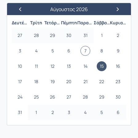
Αύγουστος 2026
Προηγούμενος Μήνας
Επόμενος 
Δευτέρα
Τρίτη
Τετάρτη
Πέμπτη
Παρασκευή
Σάββατο
Κυριακή
27
28
29
30
31
1
2
3
4
5
6
7
8
9
10
11
12
13
14
15
16
17
18
19
20
21
22
23
24
25
26
27
28
29
30
31
1
2
3
4
5
6