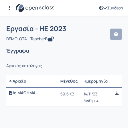
Σύνδεση
Μάθημα : Εργασία - ΗΕ 2023
Αρχική Σελίδα
Εργασία - ΗΕ 2023
Έγγραφα
Εργασία - ΗΕ 2023
DEMO-ΟΤΑ - TeacherB
Έγγραφα
Αρχικός κατάλογος
Αρχείο
Μέγεθος
Ημερομηνία
Ρυθμίσε
1ο ΜΑΘΗΜΑ
59.5 KB
14/11/23,
5:40 μ.μ.