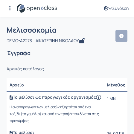
Σύνδεση
Μάθημα : Μελισσοκομία
Αρχική Σελίδα
Μελισσοκομία
Έγγραφα
Μελισσοκομία
DEMO-A2273 - ΑΙΚΑΤΕΡΙΝΗ ΝΙΚΟΛΑΟΥ
Έγγραφα
Αρχικός κατάλογος
Αρχείο
Μέγεθος
Το μελίσσι ως παραγωγικός οργανισμός
1 MB
2
9
Η αναπαραγωγή των μελισσών εξαρτάται από ένα
ταξίδι (το γαμήλιο) και από την τροφή που δίνεται στις
προνύμφες.
Το μελίσσι
76.02 KB
2