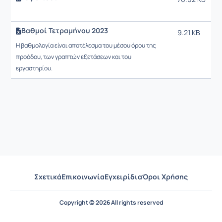
1
Βαθμοί Τετραμήνου 2023
9.21 KB
3
9
Η βαθμολογία είναι αποτέλεσμα του μέσου όρου της
προόδου, των γραπτών εξετάσεων και του
εργαστηρίου.
Σχετικά
Επικοινωνία
Εγχειρίδια
Όροι Χρήσης
Copyright © 2026 All rights reserved