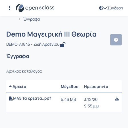
Σύνδεση
Μάθημα : Demo Μαγειρική ΙΙΙ Θεωρία
Αρχική Σελίδα
Demo Μαγειρική ΙΙΙ Θεωρία
Έγγραφα
Demo Μαγειρική ΙΙΙ Θεωρία
DEMO-A1845 - Ζωή Αρσενίου
Έγγραφα
Αρχικός κατάλογος
Αρχείο
Μέγεθος
Ημερομηνία
Ρυθμίσε
Μ45 Τα κρεατα..pdf
5.46 MB
3/12/20,
9:35 μ.μ.