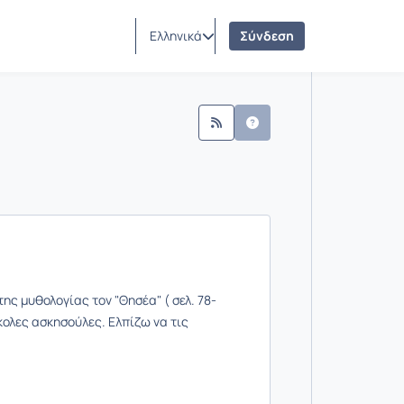
Ελληνικά
Σύνδεση
ς μυθολογίας τον "Θησέα" ( σελ. 78-
κολες ασκησούλες. Ελπίζω να τις