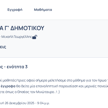
Εγγραφή
Μαθήματα
 ΙΣΤΡΟΡΙΑ Γ' ΔΗΜΟΤΙΚΟΥ
ίδα
ΙΣΤΡΟΡΙΑ Γ' ΔΗΜΟΤΙΚΟΥ
Ανακοινώσεις
Ανακοινώσεις
Α Γ' ΔΗΜΟΤΙΚΟΥ
 Μιχαήλ Γεωργέλλης
εις
ς - ενότητα 3
ί μαθητές/τριες αφού σήμερα μελετήσαμε στο μάθημα για τον ήρωα τη
α
έγγραφα
θα δείτε μία επαναληπτική παρουσίαση και μερικές πανεύ
ετε όπως ο Θησέας τον Μινώταυρο..! ;)
ή 26 Δεκεμβρίου 2025 - 9:04 μ.μ.