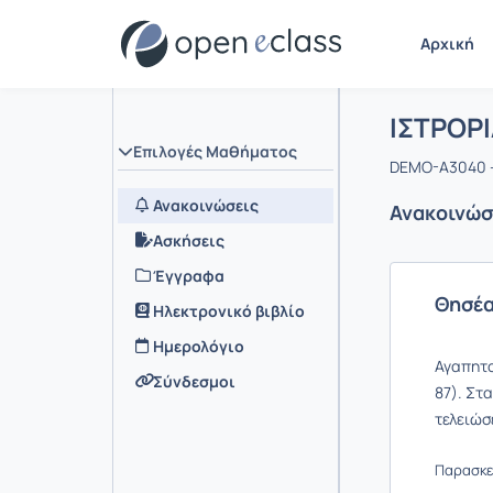
Αρχική
Μάθημα :
Αρχική Σελ
ΙΣΤΡΟΡΙ
Επιλογές Μαθήματος
DEMO-A3040 -
Ανακοινώσεις
Ανακοινώσ
Ασκήσεις
Έγγραφα
Θησέα
Ηλεκτρονικό βιβλίο
Ημερολόγιο
Αγαπητο
Σύνδεσμοι
87). Στ
τελειώσ
Παρασκευ