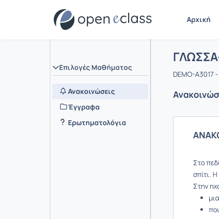
Αρχική
Μάθημα :
Αρχική Σελ
ΓΛΩΣΣΑ
Επιλογές Μαθήματος
DEMO-A3017 -
Ανακοινώσεις
Ανακοινώσ
Έγγραφα
Ερωτηματολόγια
ΑΝΑΚ
Στο πεδί
σπίτι. 
Στην ηχ
μι
πο