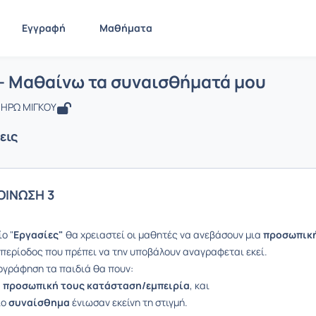
Εγγραφή
Μαθήματα
 ΓΛΩΣΣΑ- Μαθαίνω τα συναισθήματά 
ίδα
ΓΛΩΣΣΑ- Μαθαίνω τα συναισθήματά μου
Ανακοινώσεις
- Μαθαίνω τα συναισθήματά μου
 ΗΡΩ ΜΙΓΚΟΥ
εις
ΟΙΝΩΣΗ 3
ο "
Εργασίες"
θα χρειαστεί οι μαθητές να ανεβάσουν μια
προσωπικ
Η περίοδος που πρέπει να την υποβάλουν αναγραφεται εκεί.
ογράφηση τα παιδιά θα πουν:
α
προσωπική τους κατάσταση/εμπειρία
, και
ιο
συναίσθημα
ένιωσαν εκείνη τη στιγμή.