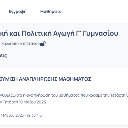
Εγγραφή
Μαθήματα
 Κοινωνική και Πολιτική Αγωγή Γ' Γυμ
ίδα
Κοινωνική και Πολιτική Αγωγή Γ' Γυμνασίου
Ανακοινώσεις
κή και Πολιτική Αγωγή Γ' Γυμνασίου
 Καλλιόπη Καπετάνου
εις
ΘΥΜΙΣΗ ΑΝΑΠΛΗΡΩΣΗΣ ΜΑΘΗΜΑΤΟΣ
νθυμίζω ότι η αναπλήρωση του μαθήματος που χάσαμε την Τετάρτη 
ν Τετάρτη 10 Μαίου 2023.
7 Μαΐου 2023 - 12:30 π.μ.