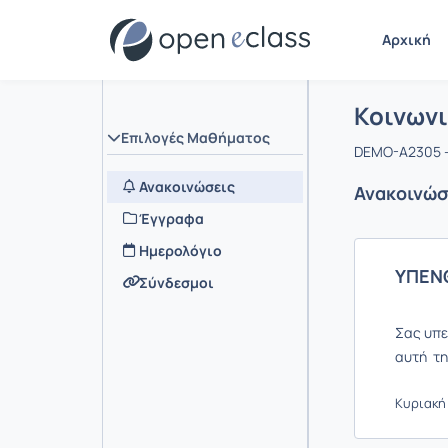
Αρχική
Μάθημα :
Αρχική Σελ
Κοινωνι
Επιλογές Μαθήματος
DEMO-A2305 -
Ανακοινώσεις
Ανακοινώσ
Έγγραφα
Ημερολόγιο
ΥΠΕΝ
Σύνδεσμοι
Σας υπε
αυτή τη
Κυριακή 